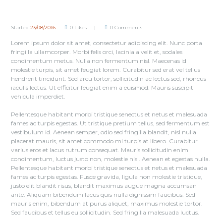
Started
23/08/2016
0
Likes
0
Comments
Lorem ipsum dolor sit amet, consectetur adipiscing elit. Nunc porta
fringilla ullamcorper. Morbi felis orci, lacinia a velit et, sodales
condimentum metus. Nulla non fermentum nisl. Maecenas id
molestie turpis, sit amet feugiat lorem. Curabitur sed erat vel tellus
hendrerit tincidunt. Sed arcu tortor, sollicitudin ac lectus sed, rhoncus
iaculis lectus. Ut efficitur feugiat enim a euismod. Mauris suscipit
vehicula imperdiet.
Pellentesque habitant morbi tristique senectus et netus et malesuada
fames ac turpis egestas. Ut tristique pretium tellus, sed fermentum est
vestibulum id. Aenean semper, odio sed fringilla blandit, nisl nulla
placerat mauris, sit amet commodo mi turpis at libero. Curabitur
varius eros et lacus rutrum consequat. Mauris sollicitudin enim
condimentum, luctus justo non, molestie nisl. Aenean et egestas nulla.
Pellentesque habitant morbi tristique senectus et netus et malesuada
fames ac turpis egestas. Fusce gravida, ligula non molestie tristique,
justo elit blandit risus, blandit maximus augue magna accumsan
ante. Aliquam bibendum lacus quis nulla dignissim faucibus. Sed
mauris enim, bibendum at purus aliquet, maximus molestie tortor.
Sed faucibus et tellus eu sollicitudin. Sed fringilla malesuada luctus.