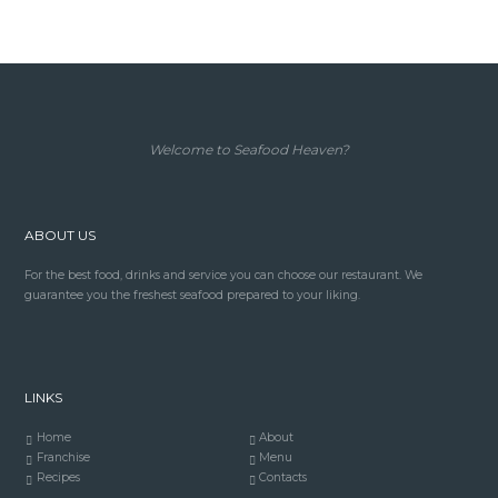
Welcome to Seafood Heaven?
ABOUT US
For the best food, drinks and service you can choose our restaurant. We
guarantee you the freshest seafood prepared to your liking.
LINKS
Home
About
Franchise
Menu
Recipes
Contacts