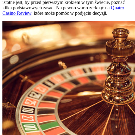
istotne jest, by przed pierwszym krokiem w tym świecie, poznać
kilka podstawowych zasad. Na pewno warto zerknąć na
Quatro
Casino Review
, które może pomóc w podjęciu decyzji.