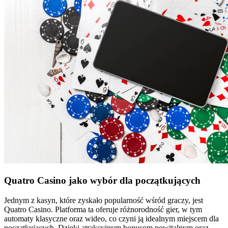
Quatro Casino jako wybór dla początkujących
Jednym z kasyn, które zyskało popularność wśród graczy, jest
Quatro Casino. Platforma ta oferuje różnorodność gier, w tym
automaty klasyczne oraz wideo, co czyni ją idealnym miejscem dla
początkujących. Dzięki atrakcyjnym bonusom powitalnym oraz