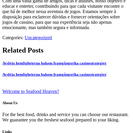
Com uma vasta gama de artigos, dicas e análises, nosso objetivo é
educar e entreter, contribuindo para que cada visitante encontre o
que há de melhor nessa aventura de jogos. Estamos sempre à
disposição para esclarecer dúvidas e fornecer orientações sobre
jogos de cassino, para que sua experiência seja não apenas
emocionante, mas também segura e informada.
Categories:
Uncategorized
Related Posts
Avslöja hemligheterna bakom framgångsrika casinostrategier
Avslöja hemligheterna bakom framgångsrika casinostrategier
Welcome to Seafood Heaven?
About Us
For the best food, drinks and service you can choose our restaurant.
We guarantee you the freshest seafood prepared to your liking.
Links