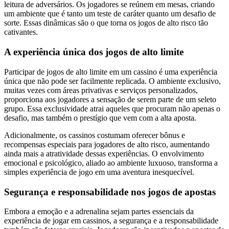
leitura de adversários. Os jogadores se reúnem em mesas, criando
um ambiente que é tanto um teste de caráter quanto um desafio de
sorte. Essas dinâmicas são o que torna os jogos de alto risco tão
cativantes.
A experiência única dos jogos de alto limite
Participar de jogos de alto limite em um cassino é uma experiência
única que não pode ser facilmente replicada. O ambiente exclusivo,
muitas vezes com áreas privativas e serviços personalizados,
proporciona aos jogadores a sensação de serem parte de um seleto
grupo. Essa exclusividade atrai aqueles que procuram não apenas o
desafio, mas também o prestígio que vem com a alta aposta.
Adicionalmente, os cassinos costumam oferecer bônus e
recompensas especiais para jogadores de alto risco, aumentando
ainda mais a atratividade dessas experiências. O envolvimento
emocional e psicológico, aliado ao ambiente luxuoso, transforma a
simples experiência de jogo em uma aventura inesquecível.
Segurança e responsabilidade nos jogos de apostas
Embora a emoção e a adrenalina sejam partes essenciais da
experiência de jogar em cassinos, a segurança e a responsabilidade