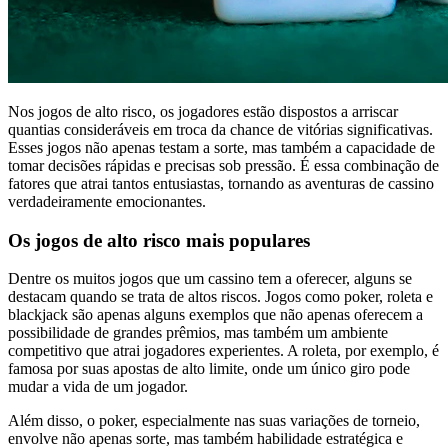
Nos jogos de alto risco, os jogadores estão dispostos a arriscar
quantias consideráveis em troca da chance de vitórias significativas.
Esses jogos não apenas testam a sorte, mas também a capacidade de
tomar decisões rápidas e precisas sob pressão. É essa combinação de
fatores que atrai tantos entusiastas, tornando as aventuras de cassino
verdadeiramente emocionantes.
Os jogos de alto risco mais populares
Dentre os muitos jogos que um cassino tem a oferecer, alguns se
destacam quando se trata de altos riscos. Jogos como poker, roleta e
blackjack são apenas alguns exemplos que não apenas oferecem a
possibilidade de grandes prêmios, mas também um ambiente
competitivo que atrai jogadores experientes. A roleta, por exemplo, é
famosa por suas apostas de alto limite, onde um único giro pode
mudar a vida de um jogador.
Além disso, o poker, especialmente nas suas variações de torneio,
envolve não apenas sorte, mas também habilidade estratégica e