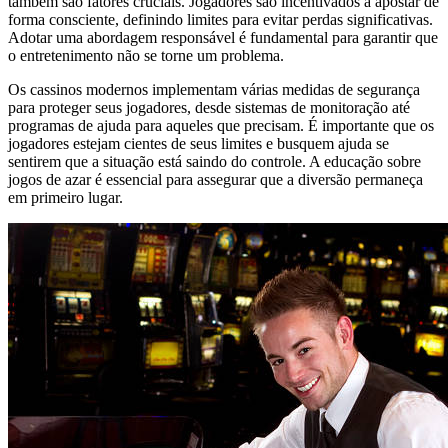
também são fatores cruciais. Jogadores são incentivados a apostar de
forma consciente, definindo limites para evitar perdas significativas.
Adotar uma abordagem responsável é fundamental para garantir que
o entretenimento não se torne um problema.
Os cassinos modernos implementam várias medidas de segurança
para proteger seus jogadores, desde sistemas de monitoração até
programas de ajuda para aqueles que precisam. É importante que os
jogadores estejam cientes de seus limites e busquem ajuda se
sentirem que a situação está saindo do controle. A educação sobre
jogos de azar é essencial para assegurar que a diversão permaneça
em primeiro lugar.