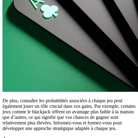
De plus, connaître les probabilités associées à chaque jeu peut
également jouer un rôle crucial dans vos gains. Par exemple, certains
jeux comme le blackjack offrent un avantage plus faible à la maison
que d’autres, ce qui signifie que vos chances de gagner sont
relativement plus élevées. Informez-vous et formez-vous pour
développer une approche stratégique adaptée à chaque jeu.