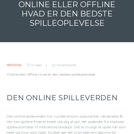
ONLINE ELLER OFFLINE
HVAD ER DEN BEDSTE
SPILLEOPLEVELSE
19/01/2026
0
Likes
0
Comments
Online eller offline Hvad er den bedste spilleoplevelse
DEN ONLINE SPILLEVERDEN
Den online spilleverden har vundet enorm popularitet i de seneste år.
Her kan spillere finde et bredt udvalg af spil, der spænder fra klassiske
spilleautomater til interaktive bordspil. Det er muligt at spille når som
helst og hvor som helst, hvilket gør det til en bekvem løsning for