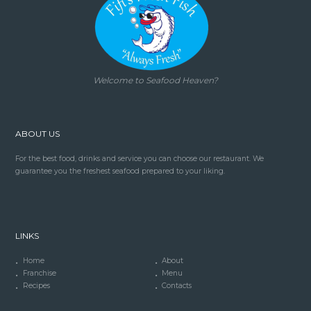
Welcome to Seafood Heaven?
ABOUT US
For the best food, drinks and service you can choose our restaurant. We
guarantee you the freshest seafood prepared to your liking.
LINKS
Home
About
Franchise
Menu
Recipes
Contacts