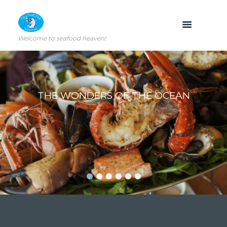
Welcome to seafood heaven!
T
H
E
W
O
N
D
E
R
S
O
F
T
H
E
O
C
E
A
N