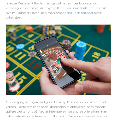
mange. Desuden tilbyder mange online casinoer bonusser og
kampagner, der tiltrækker nye spillere. Hvis man ønsker at udforske
nye muligheder i byen, kan man besøge
spil uden rofus
for sjove
cykelrejser.
Online spil giver også mulighed for at spille mod mennesker fra hele
verden. Dette tilføjer en social dimension til oplevelsen, som mange
spillere sætter pris på. Ved at interagere med andre spillere kan man
dele strategier og erfaringer, hvilket kan gøre spilleoplevelsen endnu