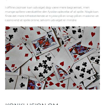
I offline casinoer kan udvalget dog være mere begrænset, men
mange spillere værdsætter den fysiske oplevelse af at spille. Nogle kan
finde det mere tilfredsstillende at trykke på en knap på en maskine i et
casino end at spille online, selvom udvalget er mindre.