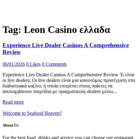
Tag: Leon Casino ελλαδα
Experience Live Dealer Casinos A Comprehensive
Review
06/01/2026
0
Likes
0
Comments
Experience Live Dealer Casinos A Comprehensive Review Τι είναι
οι live dealers; Οι live dealers είναι μια καινοτόμος προσέγγιση στα
διαδικτυακά καζίνο, η οποία επιτρέπει στους παίκτες να
απολαμβάνουν παιχνίδια με πραγματικούς dealers μέσω...
Read more
Welcome to Seafood Heaven?
About Us
For the best food, drinks and service you can choose our restaurant.