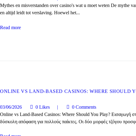
Mythes en misverstanden over casino's wat u moet weten De mythe van 
en altijd leidt tot verslaving. Hoewel het...
Read more
ONLINE VS LAND-BASED CASINOS: WHERE SHOULD Y
03/06/2026
0
Likes
0
Comments
Online vs Land-Based Casinos: Where Should You Play? Εισαγωγή στα
δύσκολη απόφαση για πολλούς παίκτες. Οι δύο μορφές τζόγου προσφέ