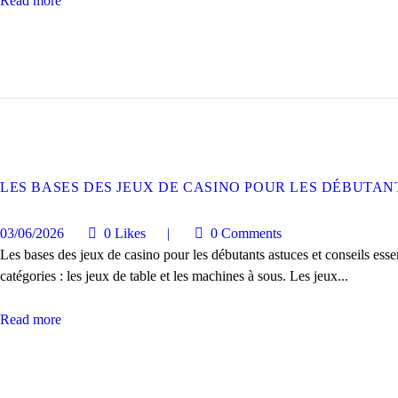
Read more
LES BASES DES JEUX DE CASINO POUR LES DÉBUTAN
03/06/2026
0
Likes
0
Comments
Les bases des jeux de casino pour les débutants astuces et conseils ess
catégories : les jeux de table et les machines à sous. Les jeux...
Read more