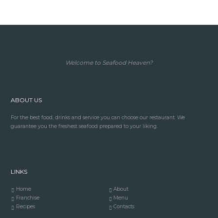
Welcome to Seafood Heaven?
ABOUT US
For the best food, drinks and service you can choose our restaurant. We
guarantee you the freshest seafood prepared to your liking.
LINKS
Home
About
Franchise
Menu
Recipes
Contacts