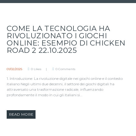
COME LA TECNOLOGIA HA
RIVOLUZIONATO I GIOCHI
ONLINE: ESEMPIO DI CHICKEN
ROAD 2 22.10.2025
01/02/2025
0
Likes
0
Comments
1. Introduzione: La rivoluzione digitale nei giochi online e il contesto
italiano Negli ultimi due decenni, il settore dei giochi digitali ha
attraversato una trasformazione radicale, influenzando
profondamente il modo in cui gli italiani si...
READ MORE